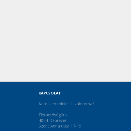
KAPCSOLAT
Keressen minket bizalommal!
Elérhetőségünk:
4024 Debrecen
Szent Anna utca 17-19