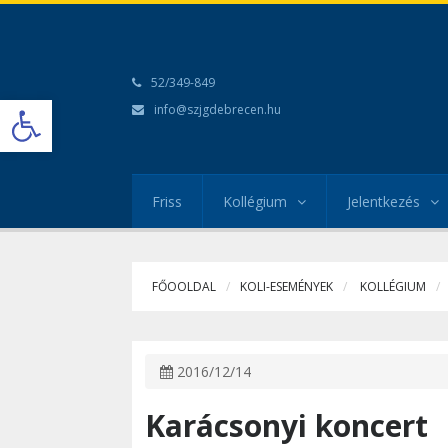
52/349-849
Open toolbar
info@szjgdebrecen.hu
Friss
Kollégium
Jelentkezés
FŐOOLDAL
KOLI-ESEMÉNYEK
KOLLÉGIUM
2016/12/14
Karácsonyi koncert