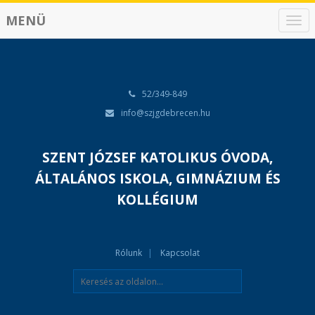
MENÜ
N
a
v
i
g
á
52/349-849
c
info@szjgdebrecen.hu
i
ó
SZENT JÓZSEF KATOLIKUS ÓVODA,
ÁLTALÁNOS ISKOLA, GIMNÁZIUM ÉS
KOLLÉGIUM
Rólunk
Kapcsolat