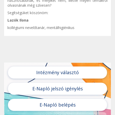
hasznosabbnak, és melyiket nem, illetve milyen témákról
olvasnának még szívesen?
Segítségüket köszönöm:
Lazók Ilona
kollégiumi nevelőtanár, mentálhigiénikus
Intézmény választó
E-Napló jelszó igénylés
E-Napló belépés