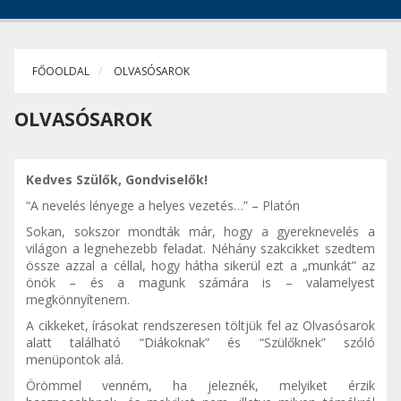
FŐOOLDAL
OLVASÓSAROK
OLVASÓSAROK
Kedves Szülők, Gondviselők!
“A nevelés lényege a helyes vezetés…” – Platón
Sokan, sokszor mondták már, hogy a gyereknevelés a
világon a legnehezebb feladat. Néhány szakcikket szedtem
össze azzal a céllal, hogy hátha sikerül ezt a „munkát” az
önök – és a magunk számára is – valamelyest
megkönnyítenem.
A cikkeket, írásokat rendszeresen töltjük fel az Olvasósarok
alatt található “Diákoknak” és “Szülőknek” szóló
menüpontok alá.
Örömmel venném, ha jeleznék, melyiket érzik