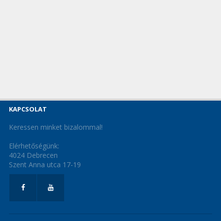
KAPCSOLAT
Keressen minket bizalommal!
Elérhetőségünk:
4024 Debrecen
Szent Anna utca 17-19