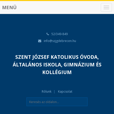
MENÜ
N
a
v
i
g
á
52/349-849
c
info@szjgdebrecen.hu
i
ó
SZENT JÓZSEF KATOLIKUS ÓVODA,
ÁLTALÁNOS ISKOLA, GIMNÁZIUM ÉS
KOLLÉGIUM
Rólunk
Kapcsolat