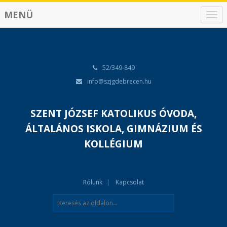
MENÜ
N
a
v
i
g
á
52/349-849
c
info@szjgdebrecen.hu
i
ó
SZENT JÓZSEF KATOLIKUS ÓVODA,
ÁLTALÁNOS ISKOLA, GIMNÁZIUM ÉS
KOLLÉGIUM
Rólunk
Kapcsolat