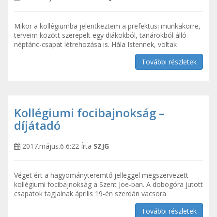
Mikor a kollégiumba jelentkeztem a prefektusi munkakörre,
terveim között szerepelt egy diákokból, tanárokból álló
néptánc-csapat létrehozása is. Hála Istennek, voltak
További részletek
Kollégiumi focibajnokság –
díjátadó
2017.május.6 6:22
Írta
SZJG
Véget ért a hagyományteremtő jelleggel megszervezett
kollégiumi focibajnokság a Szent Joe-ban. A dobogóra jutott
csapatok tagjainak április 19-én szerdán vacsora
További részletek