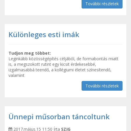
További részletek
Különleges esti imák
Tudjon meg többet:
Leginkább közösségépítés céljából, de formabontás miatt
is, a megszokott rutint egy kicsit érdekesebbé,
izgalmasabbá teendő, a kollégiumi életet színesítendő,
valamint
További részletek
Ünnepi műsorban táncoltunk
2017.május.15 11:50
Írta
SZJG