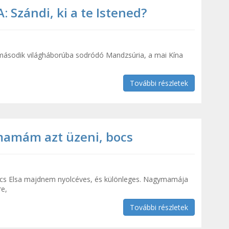
Szándi, ki a te Istened?
második világháborúba sodródó Mandzsúria, a mai Kína
a
További részletek
mamám azt üzeni, bocs
cs Elsa majdnem nyolcéves, és különleges. Nagymamája
re,
További részletek