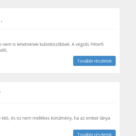
.
si nem is lehetnének különbözőbbek. A végzős Péterfi
udó,
További részletek
r
0 kiló, és ez nem mellékes körülmény, ha az ember lánya
További részletek