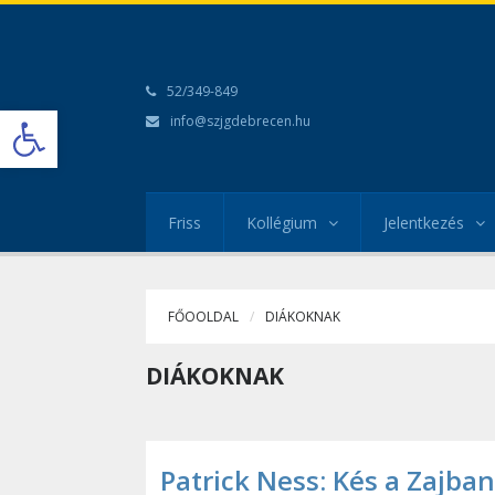
52/349-849
Open toolbar
info@szjgdebrecen.hu
Friss
Kollégium
Jelentkezés
FŐOOLDAL
DIÁKOKNAK
DIÁKOKNAK
Patrick Ness: Kés a Zajban