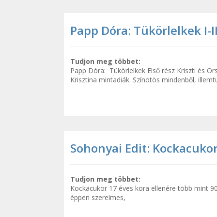
Papp Dóra: Tükörlelkek I-II
Tudjon meg többet:
Papp Dóra: Tükörlelkek Első rész Kriszti és Or
Krisztina mintadiák. Színötös mindenből, illemt
Sohonyai Edit: Kockacuko
Tudjon meg többet:
Kockacukor ​17 éves kora ellenére több mint 9
éppen szerelmes,