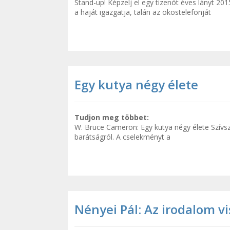
Stand-up! Képzelj el egy tizenöt éves lányt 20
a haját igazgatja, talán az okostelefonját
Egy kutya négy élete
Tudjon meg többet:
W. Bruce Cameron: Egy kutya négy élete Szívsz
barátságról. A cselekményt a
Nényei Pál: Az irodalom vi