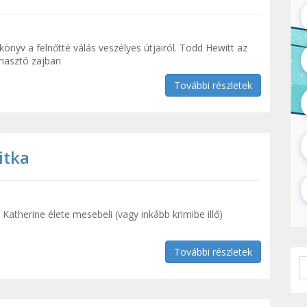
nyv a felnőtté válás veszélyes útjairól. Todd Hewitt az
omasztó zajban
További részletek
itka
 Katherine élete mesebeli (vagy inkább krimibe illő)
További részletek