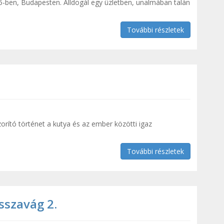
15-ben, Budapesten. Álldogál egy üzletben, unalmában talán
További részletek
orító történet a kutya és az ember közötti igaz
További részletek
sszavág 2.