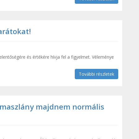
arátokat!
elentőségére és értékére hívja fel a figyelmet. Véleménye
További részletek
amaszlány majdnem normális