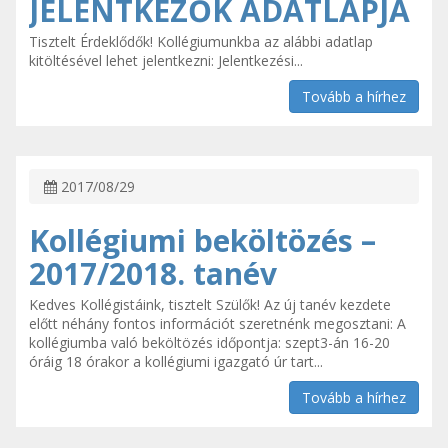
JELENTKEZŐK ADATLAPJA
Tisztelt Érdeklődők! Kollégiumunkba az alábbi adatlap
kitöltésével lehet jelentkezni: Jelentkezési...
Tovább a hírhez
2017/08/29
Kollégiumi beköltözés –
2017/2018. tanév
Kedves Kollégistáink, tisztelt Szülők! Az új tanév kezdete
előtt néhány fontos információt szeretnénk megosztani: A
kollégiumba való beköltözés időpontja: szept3-án 16-20
óráig 18 órakor a kollégiumi igazgató úr tart...
Tovább a hírhez