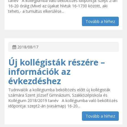
tanév A kollégiumba való beköltözés időpontja: szept 2-án
16-20 óráig (Mivel az újakat hívtuk 16-1730 között, aki
teheti,- a tumultus elkerülése...
Tovább a hírhez
2018/08/17
Új kollégisták részére –
információk az
évkezdéshez
Tudnivalók a kollégiumba beköltözés előtt új kollégisták
számára Szent József Gimnázium, Szakközépiskola és
Kollégium 2018/2019 tanév A kollégiumba való beköltözés
időpontja: szept2-án (vasárnap) 16-20...
Tovább a hírhez