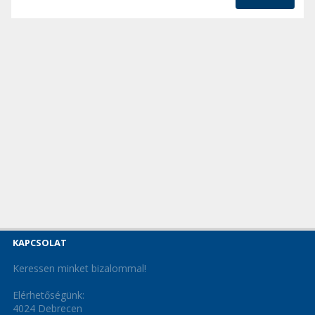
KAPCSOLAT
Keressen minket bizalommal!
Elérhetőségünk:
4024 Debrecen