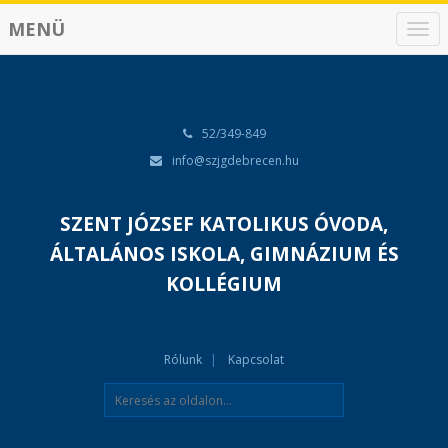
MENÜ
N
a
v
i
g
á
52/349-849
c
info@szjgdebrecen.hu
i
ó
SZENT JÓZSEF KATOLIKUS ÓVODA,
ÁLTALÁNOS ISKOLA, GIMNÁZIUM ÉS
KOLLÉGIUM
Rólunk
Kapcsolat