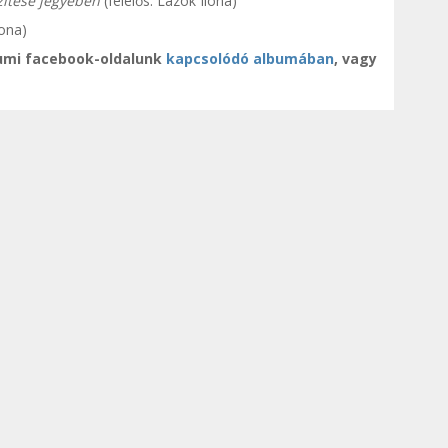
zítése jegyében
(felelős: Lazók Ilona)
lona)
umi facebook-oldalunk
kapcsolódó albumában
, vagy