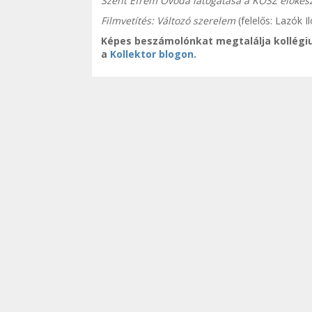
Szent Efrém Óvoda látogatása a KÖSZ előkés
Filmvetítés: Változó szerelem
(felelős: Lazók I
Képes beszámolónkat megtalálja kollégi
a
Kollektor blogon
.