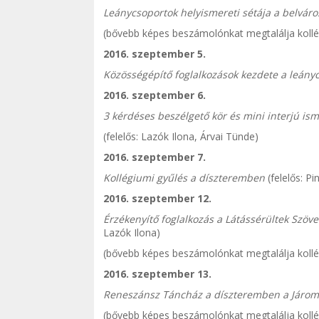
Leánycsoportok helyismereti sétája a belvár
(bővebb képes beszámolónkat megtalálja koll
2016. szeptember 5.
Közösségépítő foglalkozások kezdete a leán
2016. szeptember 6.
3 kérdéses beszélgető kör és mini interjú is
(felelős: Lazók Ilona, Árvai Tünde)
2016. szeptember 7.
Kollégiumi gyűlés a díszteremben
(felelős: Pi
2016. szeptember 12.
Érzékenyítő foglalkozás a Látássérültek Sz
Lazók Ilona)
(bővebb képes beszámolónkat megtalálja koll
2016. szeptember 13.
Reneszánsz Táncház a díszteremben a Járom K
(bővebb képes beszámolónkat megtalálja koll