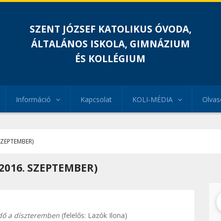
SZENT JÓZSEF KATOLIKUS ÓVODA,
ÁLTALÁNOS ISKOLA, GIMNÁZIUM
ÉS KOLLÉGIUM
Információ
Kapcsolat
KOLI-MÉDIA
Olvas
SZEPTEMBER)
2016. SZEPTEMBER)
edő a díszteremben
(felelős: Lazók Ilona)