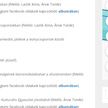
osban
(felelős: Lazók Ilona, Árvai Tünde)
égiumi facebook-oldalunk kapcsolódó
albumában
)
ycsoportokban
(felelős: Lazók Ilona, Árvai Tünde)
merkedős játékok a leánycsoportok között
ntér József)
övetségének közreműködésével a díszteremben
(felelős:
égiumi facebook-oldalunk kapcsolódó
albumában
)
ulturális Egyesület jóvoltából
(felelős: Árvai Tünde)
égiumi facebook-oldalunk kapcsolódó
albumában
)