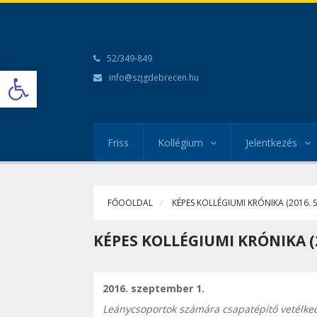
52/349-849
Open toolbar
info@szjgdebrecen.hu
Friss
Kollégium
Jelentkezés
FŐOOLDAL
KÉPES KOLLÉGIUMI KRÓNIKA (2016. 
KÉPES KOLLÉGIUMI KRÓNIKA (
2016. szeptember 1.
Leánycsoportok számára csapatépítő vetélk