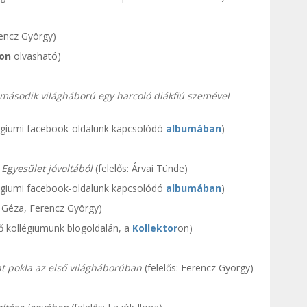
rencz György)
on
olvasható)
második világháború egy harcoló diákfiú szemével
égiumi facebook-oldalunk kapcsolódó
albumában
)
 Egyesület jóvoltából
(felelős: Árvai Tünde)
égiumi facebook-oldalunk kapcsolódó
albumában
)
si Géza, Ferencz György)
ő kollégiumunk blogoldalán, a
Kollektor
on)
ont pokla az első világháborúban
(felelős: Ferencz György)