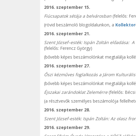
2016. szeptember 15.
Fiúcsapatok sétája a belvárosban
(felelős: Fe
(rövid beszámoló blogoldalunkon, a
Kollektor
2016. szeptember 21.
Szent József–esték: Ispán Zoltán előadása:
A 
(felelős: Ferencz György)
(bővebb képes beszámolónkat megtalálja koll
2016. szeptember 27.
Őszi kézműves foglalkozás a Járom Kulturális
(bővebb képes beszámolónkat megtalálja koll
Éjszakai zarándoklat Zelemérre
(felelős: Béc
(a résztvevők személyes beszámolója fellelhet
2016. szeptember 28.
Szent József-esték: Ispán Zoltán: Az olasz fr
2016. szeptember 29.