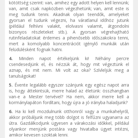
kötöttség szerint: van, amihez egy adott helyen kell lennünk;
van, amit csak napközben végezhetünk; van, amit este is
meg tudunk tenni. Akadnak olyan teendők, amelyeket
gyorsan el tudunk végezni, ha váratlanul időhöz jutunk
(például felhívni valakit, elolvasni valamit, átgondolni
bizonyos részleteket stb.). A gyorsan végrehajtható
rutinfeladatokat érdemes a pihenősebb időszakokra tenni,
mert a komolyabb koncentrációt igénylő munkák után
felüdülésként fognak hatni.
4.
Minden napot értékeljünk ki! Néhány percre
csendesedjünk el, és nézzük át, hogy mit végeztünk el
aznap, és mit nem. Mi volt az oka? Szívleljük meg a
tanulságokat!
5.
Évente legalább egyszer szánjunk egy egész napot arra
is, hogy áttekintsük, merre halad az életünk: összhangban
van-e a Mester tervével? Ha nem, akkor merre kell a
kormánylapáton fordítani, hogy újra a jó irányba haladjunk?
6.
Ha ki kell mozdulnunk otthonról vagy a munkahelyről,
akkor próbáljunk meg több dolgot is felfűzni ugyanarra az
útra. Gazdálkodjunk ügyesen a várakozási időkkel, például
olyankor menjünk postára vagy hivatalba ügyet intézni,
amikor kevesen szoktak lenni.