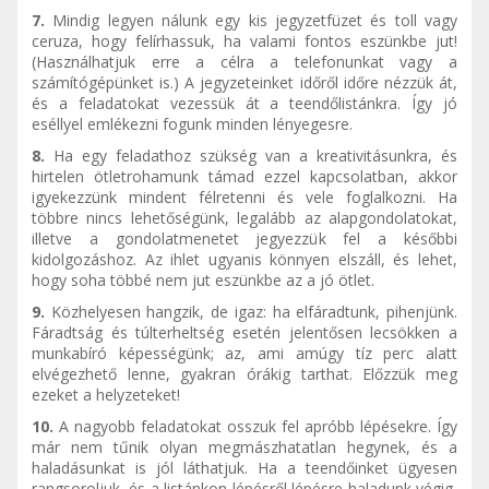
7.
Mindig legyen nálunk egy kis jegyzetfüzet és toll vagy
ceruza, hogy felírhassuk, ha valami fontos eszünkbe jut!
(Használhatjuk erre a célra a telefonunkat vagy a
számítógépünket is.) A jegyzeteinket időről időre nézzük át,
és a feladatokat vezessük át a teendőlistánkra. Így jó
eséllyel emlékezni fogunk minden lényegesre.
8.
Ha egy feladathoz szükség van a kreativitásunkra, és
hirtelen ötletrohamunk támad ezzel kapcsolatban, akkor
igyekezzünk mindent félretenni és vele foglalkozni. Ha
többre nincs lehetőségünk, legalább az alapgondolatokat,
illetve a gondolatmenetet jegyezzük fel a későbbi
kidolgozáshoz. Az ihlet ugyanis könnyen elszáll, és lehet,
hogy soha többé nem jut eszünkbe az a jó ötlet.
9.
Közhelyesen hangzik, de igaz: ha elfáradtunk, pihenjünk.
Fáradtság és túlterheltség esetén jelentősen lecsökken a
munkabíró képességünk; az, ami amúgy tíz perc alatt
elvégezhető lenne, gyakran órákig tarthat. Előzzük meg
ezeket a helyzeteket!
10.
A nagyobb feladatokat osszuk fel apróbb lépésekre. Így
már nem tűnik olyan megmászhatatlan hegynek, és a
haladásunkat is jól láthatjuk. Ha a teendőinket ügyesen
rangsoroljuk, és a listánkon lépésről lépésre haladunk végig,