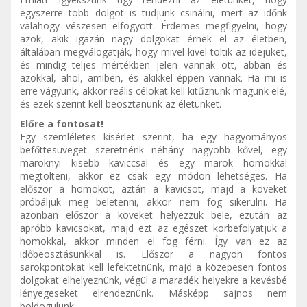
egyszerre több dolgot is tudjunk csinálni, mert az időnk
valahogy vészesen elfogyott. Érdemes megfigyelni, hogy
azok, akik igazán nagy dolgokat érnek el az életben,
általában megválogatják, hogy mivel-kivel töltik az idejüket,
és mindig teljes mértékben jelen vannak ott, abban és
azokkal, ahol, amiben, és akikkel éppen vannak. Ha mi is
erre vágyunk, akkor reális célokat kell kitűznünk magunk elé,
és ezek szerint kell beosztanunk az életünket.
Előre a fontosat!
Egy szemléletes kísérlet szerint, ha egy hagyományos
befőttesüveget szeretnénk néhány nagyobb kővel, egy
maroknyi kisebb kaviccsal és egy marok homokkal
megtölteni, akkor ez csak egy módon lehetséges. Ha
először a homokot, aztán a kavicsot, majd a köveket
próbáljuk meg beletenni, akkor nem fog sikerülni. Ha
azonban először a köveket helyezzük bele, ezután az
apróbb kavicsokat, majd ezt az egészet körbefolyatjuk a
homokkal, akkor minden el fog férni. Így van ez az
időbeosztásunkkal is. Először a nagyon fontos
sarokpontokat kell lefektetnünk, majd a közepesen fontos
dolgokat elhelyeznünk, végül a maradék helyekre a kevésbé
lényegeseket elrendeznünk. Másképp sajnos nem
boldogulunk.