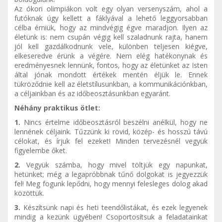
Az ókori olimpiákon volt egy olyan versenyszám, ahol a
futóknak úgy kellett a fáklyával a lehető leggyorsabban
célba érniük, hogy az mindvégig égve maradjon. Ilyen az
életünk is: nem csupán végig kell szaladnunk rajta, hanem
jól kell gazdálkodnunk vele, különben teljesen kiégve,
elkeseredve érünk a végére. Nem elég hatékonynak és
eredményesnek lennünk, fontos, hogy az életünket az Isten
által jónak mondott értékek mentén éljük le. Ennek
tükröződnie kell az életstílusunkban, a kommunikációnkban,
a céljainkban és az időbeosztásunkban egyaránt.
Néhány praktikus ötlet:
1.
Nincs értelme időbeosztásról beszélni anélkül, hogy ne
lennének céljaink. Tűzzünk ki rövid, közép- és hosszú távú
célokat, és írjuk fel ezeket! Minden tervezésnél vegyük
figyelembe őket.
2.
Vegyük számba, hogy mivel töltjük egy napunkat,
hetünket; még a legapróbbnak tűnő dolgokat is jegyezzük
fel! Meg fogunk lepődni, hogy mennyi felesleges dolog akad
közöttük.
3.
Készítsünk napi és heti teendőlistákat, és ezek legyenek
mindig a kezünk ügyében! Csoportosítsuk a feladatainkat