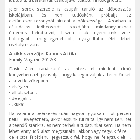
Jelen sorok szerzője is csupán tanuló az időbeosztás
iskolájában, és nem tudósként próbálja az
elefántcsonttoronyból hinteni a bölcsességet. Azonban a
céltudatos időbeosztás iskolájába mindannyiunknak
érdemes beiratkozni, hiszen csak nyerhetünk vele:
boldogabb, megelégedettebb, nyugodtabb élet lehet
osztályrészünk.
A cikk szerzője: Kapocs Attila
Family Magazin 2012/3
David Allen tanácsadó az Intézz el mindent! című
könyvében azt javasolja, hogy kategorizáljuk a teendőinket
a következőképpen:
• elvégezni,
• elhalasztani,
• delegálni,
• „kuka”.
Ha valami a beérkezés után nagyon gyorsan – öt percen
belül – elvégezhető, akkor essünk túl rajta! Így nem kerül fel
a teendőlistánkra, és nem terheli a tudatunkat sem. Ha nem
lehet ennyi idő alatt megcsinálni, akkor vagy tegyük félre –
de előtte feltétlenül jegyezzük fel, hogy ne felejtsük el! –,