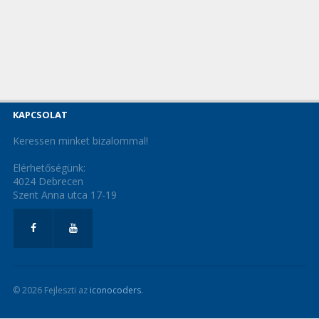
KAPCSOLAT
Keressen minket bizalommal!
Elérhetőségünk:
4024 Debrecen
Szent Anna utca 17-19
© 2026 Fejleszti az
iconocoders
.