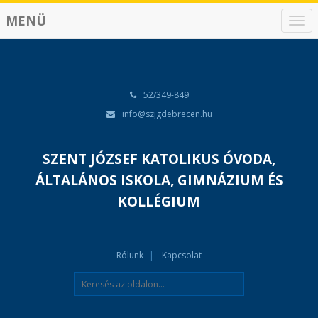
MENÜ
N
a
v
i
g
á
52/349-849
c
info@szjgdebrecen.hu
i
ó
SZENT JÓZSEF KATOLIKUS ÓVODA,
ÁLTALÁNOS ISKOLA, GIMNÁZIUM ÉS
KOLLÉGIUM
Rólunk
Kapcsolat