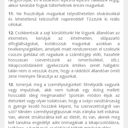
akkor kevésbé fogjuk túlterheltnek érezni magunkat.
11.
Ne frusztráljuk magunkat teljesíthetetlen elvárásokkal
és lehetetlenül telezsúfolt napirenddel! Tűzzünk ki reális
célokat.
12.
Csökkentsük a zajt körülöttünk! Ne lógjunk állandóan az
interneten, kerüljük az értelmetlen, időpazarló
elfoglaltságokat, korlátozzuk magunkat azokban a
tevékenységekben, amelyek miatt rendszeresen el szoktunk
csúszni (például ott ragadunk a számítógép előtt, hazafelé
hosszasan cseverészünk az ismerősökkel, stb.).
Kikapcsolódásként igyekezzünk értékes zenét hallgatni:
talán nem is vesszük észre, hogy a rádióból állandóan ömlő
zene mennyire fárasztja az agyunkat.
13.
Ismerjük meg a személyiségünket! Elmélyülők vagyunk
vagy impulzívak, akik nem tudnak egy dolog mellett
hosszabb ideig megmaradni? Spontán módon éljük az
életünket vagy olyan tudatosan, hogy a svájci vasúttársaság
is gyenge kezdő hozzánk képest, ha szervezettségről van
szó? Minden személyiségtípusnak más irányba kell indulnia.
Van, akinek strukturálnia kell az életét, és van, akinek meg
kell tanulnia engedélyt adni önmagának a kikapcsolódásra,
lazításra, a barátaival, családjával töltött minőségi időre.