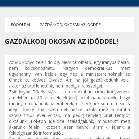
FŐOOLDAL
GAZDÁLKODJ OKOSAN AZ IDŐDDEL!
GAZDÁLKODJ OKOSAN AZ IDŐDDEL!
Az idő könyörtelen dolog. Nem tárolható, egy irányba halad,
nem kölcsönözhető. Nagyon demokratikus, mert
ugyanannyi van belőle egy nap a miniszterelnöknek és
Önnek is, kedves Olvasó. Ám ha jól gazdálkodunk vele,
akkor az urai lehetünk, nem pedig a rabszolgái.
Zsindelyné Tüdős Klára Isten markában című könyvében,
amelyben (a 80-as évek elején!) arról panaszkodik, hogy
mennyire rohannak az emberek, és senkinek semmire sincs
ideje. Pedig mai szemmel nézve azok még a lomha
szocializmus évei voltak, ma pedig tényleg őrült tempót
diktálunk. Folyton ide-oda szaladgálunk, mindenütt meg
akarunk felelni, közben ezer helyről áramlik felénk a
feldolgozandó információ…
Emiatt igyekszünk úgy rendezni az életünket, hogy