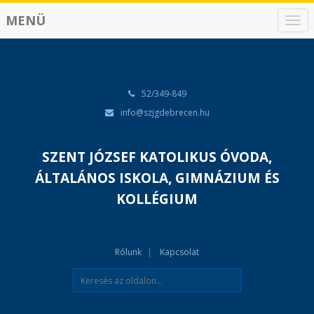
MENÜ
N
a
v
i
g
á
52/349-849
c
info@szjgdebrecen.hu
i
ó
SZENT JÓZSEF KATOLIKUS ÓVODA,
ÁLTALÁNOS ISKOLA, GIMNÁZIUM ÉS
KOLLÉGIUM
Rólunk
Kapcsolat