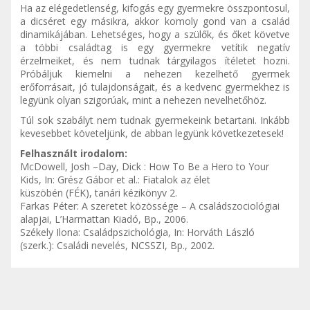
Ha az elégedetlenség, kifogás egy gyermekre összpontosul,
a dicséret egy másikra, akkor komoly gond van a család
dinamikájában. Lehetséges, hogy a szülők, és őket követve
a többi családtag is egy gyermekre vetítik negatív
érzelmeiket, és nem tudnak tárgyilagos ítéletet hozni.
Próbáljuk kiemelni a nehezen kezelhető gyermek
erőforrásait, jó tulajdonságait, és a kedvenc gyermekhez is
legyünk olyan szigorúak, mint a nehezen nevelhetőhöz.
Túl sok szabályt nem tudnak gyermekeink betartani. Inkább
kevesebbet követeljünk, de abban legyünk következetesek!
Felhasznált irodalom:
McDowell, Josh –Day, Dick : How To Be a Hero to Your
Kids, In: Grész Gábor et al.: Fiatalok az élet
küszöbén (FÉK), tanári kézikönyv 2.
Farkas Péter: A szeretet közössége – A családszociológiai
alapjai, L’Harmattan Kiadó, Bp., 2006.
Székely Ilona: Családpszichológia, In: Horváth László
(szerk.): Családi nevelés, NCSSZI, Bp., 2002.