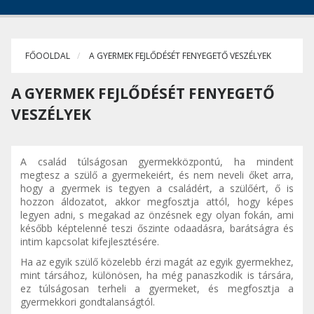
FŐOOLDAL
A GYERMEK FEJLŐDÉSÉT FENYEGETŐ VESZÉLYEK
A GYERMEK FEJLŐDÉSÉT FENYEGETŐ
VESZÉLYEK
A család túlságosan gyermekközpontú, ha mindent
megtesz a szülő a gyermekeiért, és nem neveli őket arra,
hogy a gyermek is tegyen a családért, a szülőért, ő is
hozzon áldozatot, akkor megfosztja attól, hogy képes
legyen adni, s megakad az önzésnek egy olyan fokán, ami
később képtelenné teszi őszinte odaadásra, barátságra és
intim kapcsolat kifejlesztésére.
Ha az egyik szülő közelebb érzi magát az egyik gyermekhez,
mint társához, különösen, ha még panaszkodik is társára,
ez túlságosan terheli a gyermeket, és megfosztja a
gyermekkori gondtalanságtól.