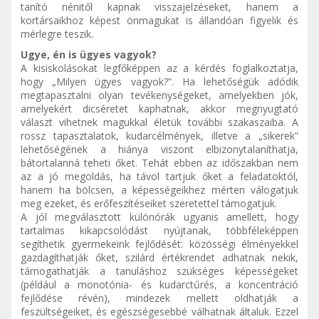
tanító nénitől kapnak visszajelzéseket, hanem a
kortársaikhoz képest önmagukat is állandóan figyelik és
mérlegre teszik.
Ugye, én is ügyes vagyok?
A kisiskolásokat legfőképpen az a kérdés foglalkoztatja,
hogy „Milyen ügyes vagyok?”. Ha lehetőségük adódik
megtapasztalni olyan tevékenységeket, amelyekben jók,
amelyekért dicséretet kaphatnak, akkor megnyugtató
választ vihetnek magukkal életük további szakaszaiba. A
rossz tapasztalatok, kudarcélmények, illetve a „sikerek”
lehetőségének a hiánya viszont elbizonytalaníthatja,
bátortalanná teheti őket. Tehát ebben az időszakban nem
az a jó megoldás, ha távol tartjuk őket a feladatoktól,
hanem ha bölcsen, a képességeikhez mérten válogatjuk
meg ezeket, és erőfeszítéseiket szeretettel támogatjuk.
A jól megválasztott különórák ugyanis amellett, hogy
tartalmas kikapcsolódást nyújtanak, többféleképpen
segíthetik gyermekeink fejlődését: közösségi élményekkel
gazdagíthatják őket, szilárd értékrendet adhatnak nekik,
támogathatják a tanuláshoz szükséges képességeket
(például a monotónia- és kudarctűrés, a koncentráció
fejlődése révén), mindezek mellett oldhatják a
feszültségeiket, és egészségesebbé válhatnak általuk. Ezzel