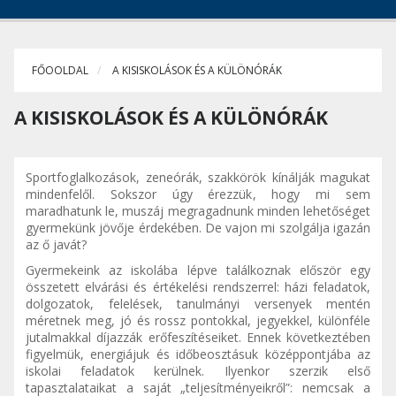
FŐOOLDAL
A KISISKOLÁSOK ÉS A KÜLÖNÓRÁK
A KISISKOLÁSOK ÉS A KÜLÖNÓRÁK
Sportfoglalkozások, zeneórák, szakkörök kínálják magukat
mindenfelől. Sokszor úgy érezzük, hogy mi sem
maradhatunk le, muszáj megragadnunk minden lehetőséget
gyermekünk jövője érdekében. De vajon mi szolgálja igazán
az ő javát?
Gyermekeink az iskolába lépve találkoznak először egy
összetett elvárási és értékelési rendszerrel: házi feladatok,
dolgozatok, felelések, tanulmányi versenyek mentén
méretnek meg, jó és rossz pontokkal, jegyekkel, különféle
jutalmakkal díjazzák erőfeszítéseiket. Ennek következtében
figyelmük, energiájuk és időbeosztásuk középpontjába az
iskolai feladatok kerülnek. Ilyenkor szerzik első
tapasztalataikat a saját „teljesítményeikről”: nemcsak a