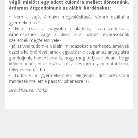
Végül mielőtt egy adott különóra mellett döntenénk,
érdemes átgondolnunk az alábbi kérdéseket:
• Nem a saját álmaim megvalósítását várom ezáltal a
gyermekemtől?
• Nem csak a nagyobb családnak, szomszédoknak,
ismerősöknek vagy a divat által diktált elvárásoknak
szeretnék megfelelni vele?
• Jó szívvel tudom-e vállalni mindazokat a terheket, amelyek
ezzel a különórával járnak együtt? (Ne csupán az anyagiakra
gondoljunk, hanem arra is, hogy meg tudjuk-e oldani, hogy
időben odaérjen az órákra, részt veszünk-e a bemutatókon,
fellépéseken, stb.)
• Tudok-e a gyermekemnek elegendő időt biztosítani
mindezek mellett a passzív pihenésre is?
Brockhauser Ildikó