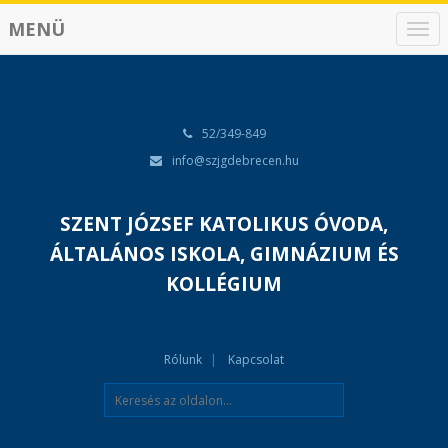
MENÜ
N
a
v
i
g
á
52/349-849
c
info@szjgdebrecen.hu
i
ó
SZENT JÓZSEF KATOLIKUS ÓVODA,
ÁLTALÁNOS ISKOLA, GIMNÁZIUM ÉS
KOLLÉGIUM
Rólunk
Kapcsolat