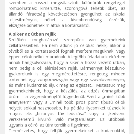
szemben a rosszul megválasztott különórák rengeteget
rombolhatnak: kimerültté, szorongóvá tehetik őket, az
állandó fáradtság következtében gyengülhet az iskolai
teljesítményük, nőhet a kisebbrendűségi érzésük,
elszigetelődhetnek miattuk a kortársaiktól.
A siker az útban rejlik
Szülőként meghatározó szerepünk van gyermekeink
célkitűzéseiben. Ha nem adunk jó célokat nekik, akkor a
tévéből és a kortársaiktól fognak meríteni maguknak, vagy
éppen célok nélkül maradnak. A legfőbb feladatunk eközben
annak hangsúlyozása, hogy a siker a hozzá vezető útban,
nem pedig a cél elérésében rejlik. Bármennyit készülünk-
gyakorolunk is egy megmérettetésre, rengeteg minden
történhet egy zongoravizsgán vagy egy szavalóversenyen,
és máris kudarcnak éljük meg az egészet… Mutassuk meg
gyermekeinknek, hogy a készülés, az edzés önmagában
öröm – a végeredménytől függetlenül. Ezért a „minél több
aranyérem” vagy a „minél több piros pont” típusú célok
helyett sokkal hasznosabb, ha például ilyesmiket tűznek ki
maguk elé: „bizonyos táv leúszása” vagy a „kedvenc
vers/zenemű kívülről való megtanulása”. Ez utóbbiak
ugyanis a célról az útra terelik a figyelmet.
Természetes, hogy féltjük gyermekeinket a kudarcoktól,