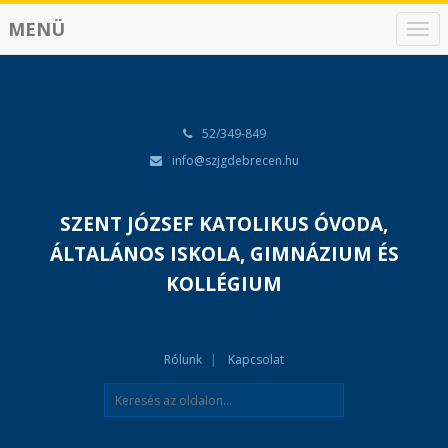
MENÜ
N
a
v
i
g
á
52/349-849
c
info@szjgdebrecen.hu
i
ó
SZENT JÓZSEF KATOLIKUS ÓVODA,
ÁLTALÁNOS ISKOLA, GIMNÁZIUM ÉS
KOLLÉGIUM
Rólunk
Kapcsolat