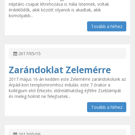
néptánc-csapat létrehozása is Hála Istennek, voltak
érdeklődők, akik között olyanok is akadtak, akik
komolyabb...
Tovább a hírhez
2017/05/15
Zarándoklat Zelemérre
2017 május 16-án kedden este Zelemérre zarándokolunk az
Árpád-kori templomromhoz Indulás: este 7 órakor a
kollégium elöl Érkezés: előreláthatólag éjfélre Zseblámpát
és meleg holmit ne felejtsetek...
Tovább a hírhez
2017/05/06