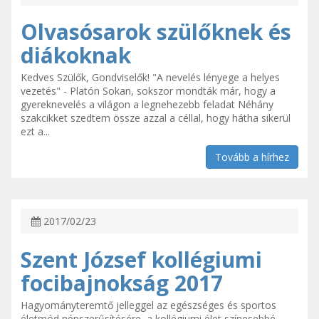
Olvasósarok szülőknek és
diákoknak
Kedves Szülők, Gondviselők! "A nevelés lényege a helyes
vezetés" - Platón Sokan, sokszor mondták már, hogy a
gyereknevelés a világon a legnehezebb feladat Néhány
szakcikket szedtem össze azzal a céllal, hogy hátha sikerül
ezt a...
Tovább a hírhez
2017/02/23
Szent József kollégiumi
focibajnokság 2017
Hagyományteremtő jelleggel az egészséges és sportos
életmód népszerűsítésére, a kollégiumi élet színesebbé