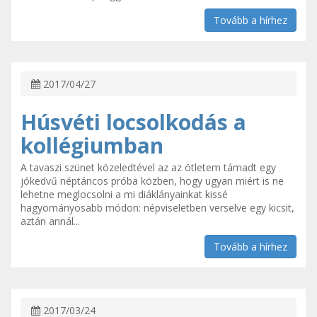
Tovább a hírhez
2017/04/27
Húsvéti locsolkodás a
kollégiumban
A tavaszi szünet közeledtével az az ötletem támadt egy
jókedvű néptáncos próba közben, hogy ugyan miért is ne
lehetne meglocsolni a mi diáklányainkat kissé
hagyományosabb módon: népviseletben verselve egy kicsit,
aztán annál...
Tovább a hírhez
2017/03/24