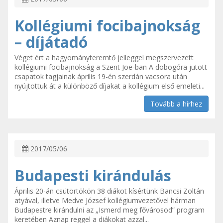
Kollégiumi focibajnokság
– díjátadó
Véget ért a hagyományteremtő jelleggel megszervezett
kollégiumi focibajnokság a Szent Joe-ban A dobogóra jutott
csapatok tagjainak április 19-én szerdán vacsora után
nyújtottuk át a különböző díjakat a kollégium első emeleti...
Tovább a hírhez
2017/05/06
Budapesti kirándulás
Április 20-án csütörtökön 38 diákot kísértünk Bancsi Zoltán
atyával, illetve Medve József kollégiumvezetővel hárman
Budapestre kirándulni az „Ismerd meg fővárosod” program
keretében Aznap reggel a diákokat azzal...