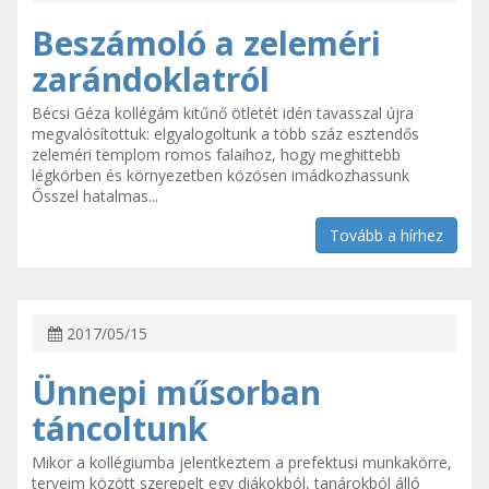
Beszámoló a zeleméri
zarándoklatról
Bécsi Géza kollégám kitűnő ötletét idén tavasszal újra
megvalósítottuk: elgyalogoltunk a több száz esztendős
zeleméri templom romos falaihoz, hogy meghittebb
légkörben és környezetben közösen imádkozhassunk
Ősszel hatalmas...
Tovább a hírhez
2017/05/15
Ünnepi műsorban
táncoltunk
Mikor a kollégiumba jelentkeztem a prefektusi munkakörre,
terveim között szerepelt egy diákokból, tanárokból álló