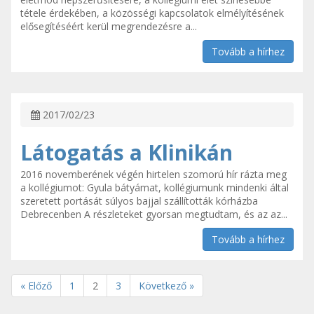
tétele érdekében, a közösségi kapcsolatok elmélyítésének
elősegítéséért kerül megrendezésre a...
Tovább a hírhez
2017/02/23
Látogatás a Klinikán
2016 novemberének végén hirtelen szomorú hír rázta meg
a kollégiumot: Gyula bátyámat, kollégiumunk mindenki által
szeretett portását súlyos bajjal szállították kórházba
Debrecenben A részleteket gyorsan megtudtam, és az az...
Tovább a hírhez
« Előző
1
2
3
Következő »